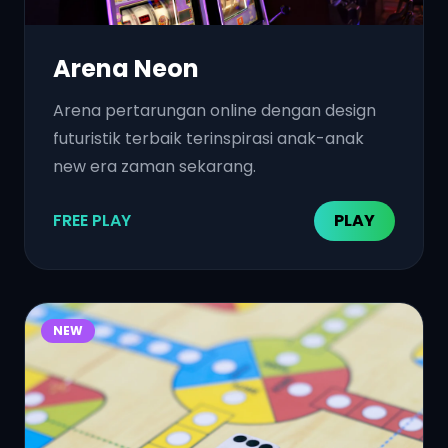
Arena Neon
Arena pertarungan online dengan design
futuristik terbaik terinspirasi anak-anak
new era zaman sekarang.
FREE PLAY
PLAY
NEW