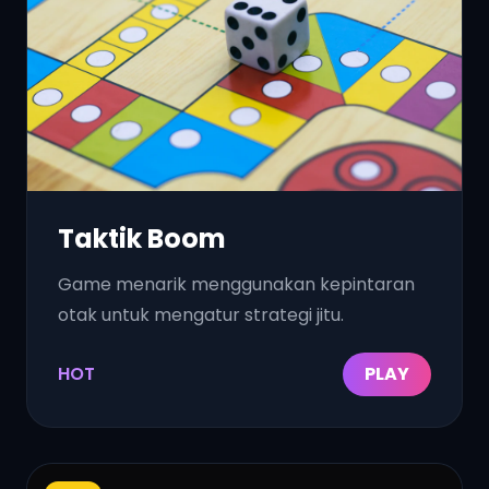
Taktik Boom
Game menarik menggunakan kepintaran
otak untuk mengatur strategi jitu.
HOT
PLAY