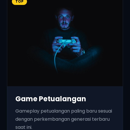
TOP
Game Petualangan
Gameplay petualangan paling baru sesuai
dengan perkembangan generasi terbaru
saat ini.