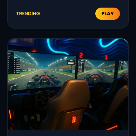
TRENDING
PLAY