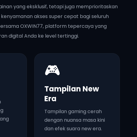
ainan yang eksklusif, tetapi juga memprioritaskan
a kenyamanan akses super cepat bagi seluruh
bersama OXWIN77, platform tepercaya yang
 digital Anda ke level tertinggi.
🎮
Tampilan New
Era
n
ng
Tampilan gaming cerah
yang
dengan nuansa masa kini
dan efek suara new era.