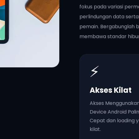
fokus pada variasi perm
perlindungan data sert
pemain. Bergabunglah 
membawa standar hiburan
⚡
Akses Kilat
Akses Menggunaka
Device Android Pali
Cepat dan loading 
kilat.