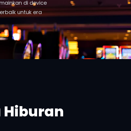
mainkan di device
rbaik untuk era
 Hiburan