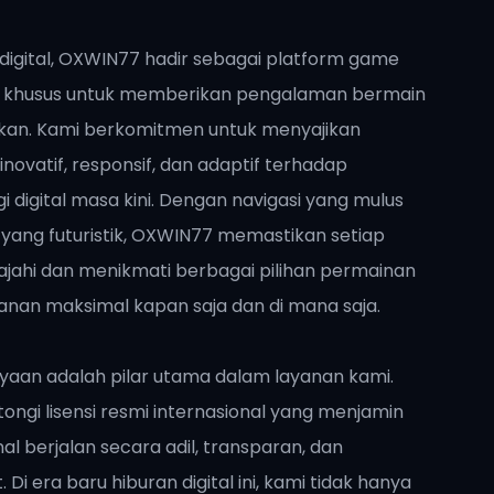
 digital, OXWIN77 hadir sebagai platform game
g khusus untuk memberikan pengalaman bermain
kan. Kami berkomitmen untuk menyajikan
novatif, responsif, dan adaptif terhadap
digital masa kini. Dengan navigasi yang mulus
ang futuristik, OXWIN77 memastikan setiap
jahi dan menikmati berbagai pilihan permainan
nan maksimal kapan saja dan di mana saja.
an adalah pilar utama dalam layanan kami.
gi lisensi resmi internasional yang menjamin
al berjalan secara adil, transparan, dan
 Di era baru hiburan digital ini, kami tidak hanya