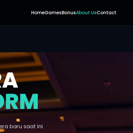
Home
Games
Bonus
About Us
Contact
RA
ORM
ra baru saat ini